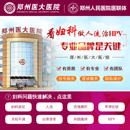
妇科问题快速解决，点这里
妇科炎症
人流
宫颈糜烂
早孕症状
月经不调
白带异常
外阴瘙痒
HPV