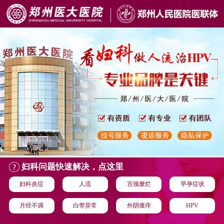
妇科问题快速解决，点这里
妇科炎症
人流
宫颈糜烂
早孕症状
月经不调
白带异常
外阴瘙痒
HPV