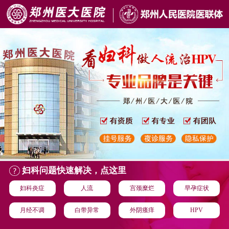
妇科问题快速解决，点这里
妇科炎症
人流
宫颈糜烂
早孕症状
月经不调
白带异常
外阴瘙痒
HPV