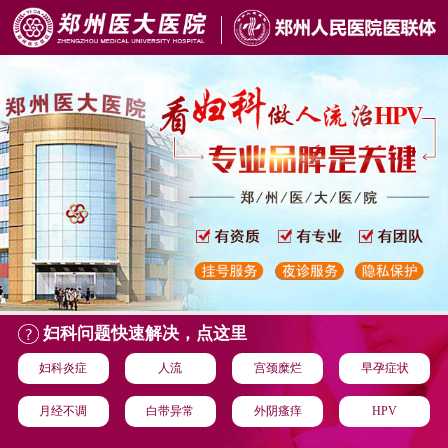
妇科问题快速解决，点这里
妇科炎症
人流
宫颈糜烂
早孕症状
月经不调
白带异常
外阴瘙痒
HPV