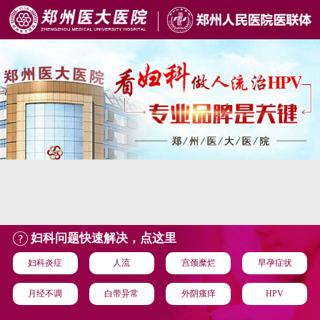
妇科问题快速解决，点这里
妇科炎症
人流
宫颈糜烂
早孕症状
月经不调
白带异常
外阴瘙痒
HPV