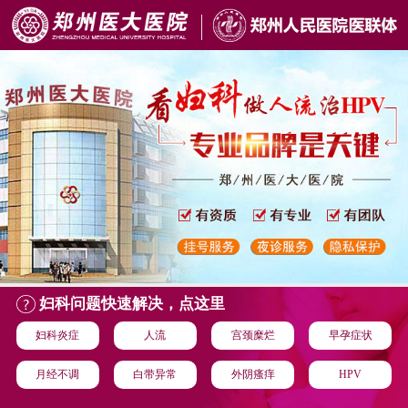
妇科问题快速解决，点这里
妇科炎症
人流
宫颈糜烂
早孕症状
月经不调
白带异常
外阴瘙痒
HPV