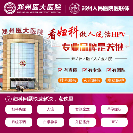
妇科问题快速解决，点这里
妇科炎症
人流
宫颈糜烂
早孕症状
月经不调
白带异常
外阴瘙痒
HPV